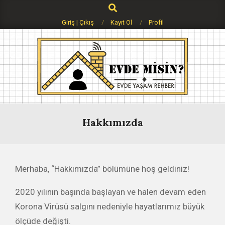
Search
Skip
to
Giriş | Çıkış
Kayıt Ol
Profil
content
Evdemisin.com
Primary
Hakkımızda
Navigation
Menu
Merhaba, “Hakkımızda” bölümüne hoş geldiniz!
2020 yılının başında başlayan ve halen devam eden
Korona Virüsü salgını nedeniyle hayatlarımız büyük
ölçüde değişti.