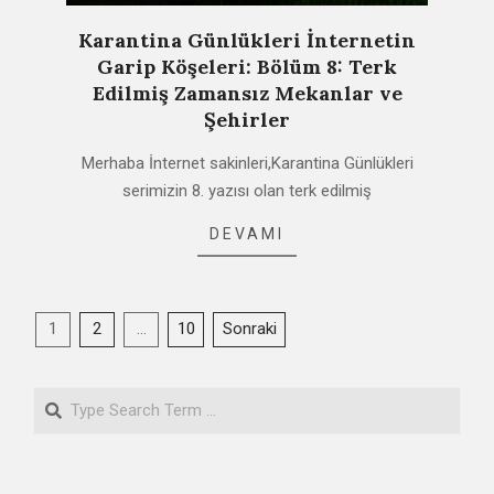
Karantina Günlükleri İnternetin
Garip Köşeleri: Bölüm 8: Terk
Edilmiş Zamansız Mekanlar ve
Şehirler
2021-
Merhaba İnternet sakinleri,Karantina Günlükleri
02-
serimizin 8. yazısı olan terk edilmiş
08
DEVAMI
Yazı
1
2
…
10
Sonraki
sayfalaması
Search