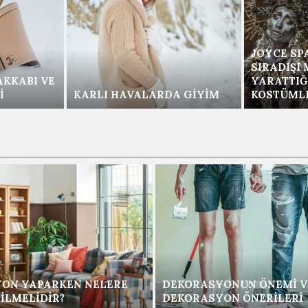
JOYCE SP
SIRADIŞI
AKKABI VE
YARATTIĞ
I
KARLI HAVALARDA GIYIM
KOSTÜML
ON YAPARKEN NELERE
DEKORASYONUN ÖNEMI V
ILMELIDIR?
DEKORASYON ÖNERILERI