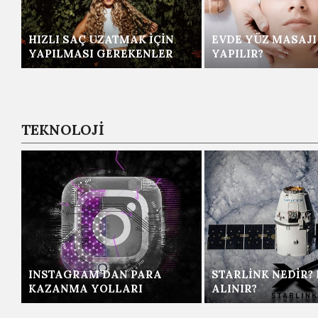
HIZLI SAÇ UZATMAK İÇIN
EVDE YÜZ MASAJI
YAPILMASI GEREKENLER
YAPILIR?
TEKNOLOJİ
INSTAGRAM’DAN PARA
STARLINK NEDIR? 
KAZANMA YOLLARI
ALINIR?