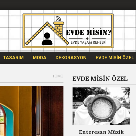
Evdemisin.com
TASARIM
MODA
DEKORASYON
EVDE MİSİN ÖZEL
EVDE MİSİN ÖZEL
Enteresan Müzik