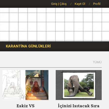
Giriş | Çıkış
Kayıt Ol
Profil
KARANTİNA GÜNLÜKLERİ
Eskiz VS
İçinizi Isıtacak Sıra