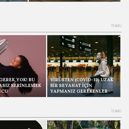
GEREK YOK! BU
VIRÜSTEN (COVID-19) UZAK
ASIZ SERINLEMEK
BIR SEYAHAT İÇIN
PUCU
YAPMANIZ GEREKENLER