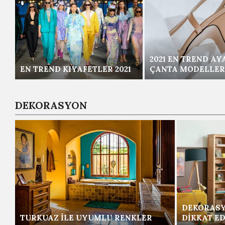
2021 EN TREND AY
EN TREND KIYAFETLER 2021
ÇANTA MODELLER
DEKORASYON
DEKORASY
TURKUAZ ILE UYUMLU RENKLER
DIKKAT ED