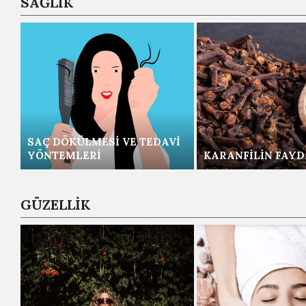
SAĞLIK
SAÇ DÖKÜLMESI VE TEDAVI
YÖNTEMLERI
KARANFILIN FAYD
GÜZELLİK