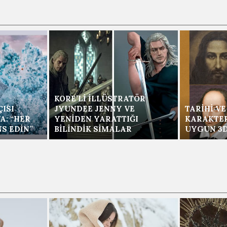
KORE’LI İLLÜSTRATÖR
ISI
JYUNDEE JENNY VE
TARIHI V
A: “HER
YENIDEN YARATTIĞI
KARAKTER
S EDIN”
BILINDIK SIMALAR
UYGUN 3D