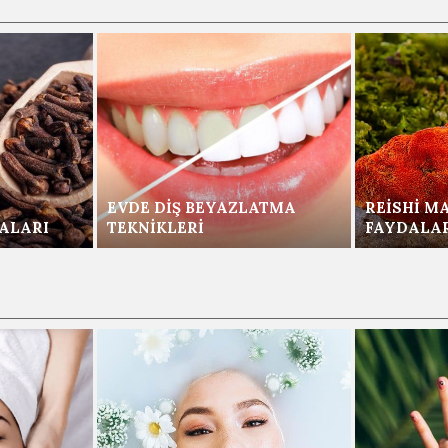
EVDE DIŞ BEYAZLATMA
REISHI M
ALARI
TEKNIKLERI
FAYDALA