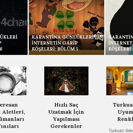
ÜKLERI
KARANTINA GÜNLÜKLERI
KARANTI
P
İNTERNETIN GARIP
İNTERNET
6
KÖŞELERI: BÖLÜM 5
KÖŞELERI
eresan
Hızlı Saç
Turkuaz
 Aletleri,
Uzatmak İçin
Uyum
ümanları
Yapılması
Renk
Tınıları
Gerekenler
2021-
Turkuaz dek
2021-