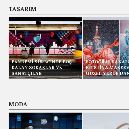
TASARIM
PANDEMI SÜRECINDE BOŞ
FOTOĞRAF SANATÇ
KALAN SOKAKLAR VE
KRISTINA MAKEEV
SANATÇILAR
GÜZEL YERDE DAN
MODA