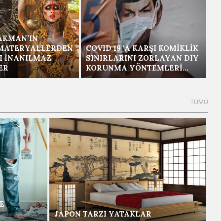
AKMAN’IN
 MATERYALLERDEN
COVID 19 ‘A KARŞI KOMIKLIK
I İNANILMAZ
SINIRLARINI ZORLAYAN DIY
ER
KORUNMA YÖNTEMLERI…
E
JAPON TARZI YATAKLAR