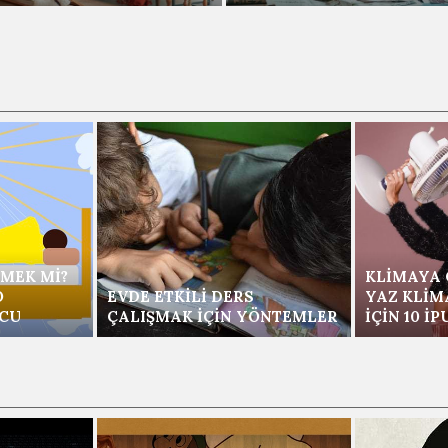
MEK MI?
KLIMAYA 
O
EVDE ETKILI DERS
YAZ KLIM
UCU
ÇALIŞMAK İÇIN YÖNTEMLER
İÇIN 10 İ