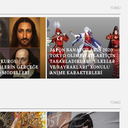
JAPON SANATÇILARIN 2020
TOKYO OLIMPIYATLARI İÇIN
E KURGU
TASARLADIKLARI “ÜLKELER
LERIN GERÇEĞE
VE BAYRAKLARI” KONULU
 MODELLERI
ANIME KARAKTERLERI