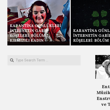
KARANTINA GÜNLÜKLERI
İNTERNETIN GARIP
KARANTINA GÜNL
KÖŞELERI: BÖLÜM 7
İNTERNETIN GARI
KIRMIZILI KADIN
KÖŞELERI: BÖLÜM 
Search
Ent
Müzik
Enstr
ve 
2021-