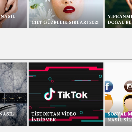
 NASIL
YIPRANMI
CILT GÜZELLIK SIRLARI 2021
DOĞAL EL
NASIL
TIKTOK’TAN VIDEO
SOSYAL M
İNDIRMEK
NASIL SIL