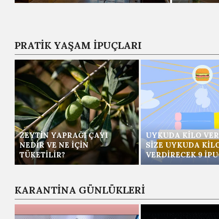
PRATİK YAŞAM İPUÇLARI
ZEYTIN YAPRAĞI ÇAYI
UYKUDA KILO VER
NEDIR VE NE İÇIN
SIZE UYKUDA KIL
TÜKETILIR?
VERDIRECEK 9 İP
KARANTİNA GÜNLÜKLERİ