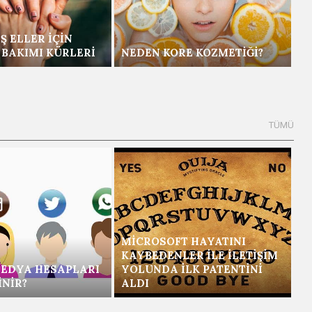
Ş ELLER İÇIN
 BAKIMI KÜRLERI
NEDEN KORE KOZMETIĞI?
MICROSOFT HAYATINI
KAYBEDENLER ILE İLETIŞIM
EDYA HESAPLARI
YOLUNDA İLK PATENTINI
INIR?
ALDI