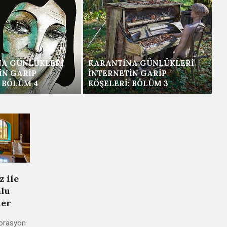
NA GÜNLÜKLERI
KARANTINA GÜNLÜKLERI
IN GARIP
İNTERNETIN GARIP
: BÖLÜM 4
KÖŞELERI: BÖLÜM 3
 ile
lu
ler
orasyon