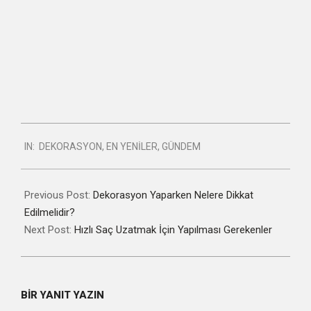
2021-
IN:
DEKORASYON
,
EN YENILER
,
GÜNDEM
03-
05
Previous Post:
Dekorasyon Yaparken Nelere Dikkat
Edilmelidir?
Next Post:
Hızlı Saç Uzatmak İçin Yapılması Gerekenler
BIR YANIT YAZIN