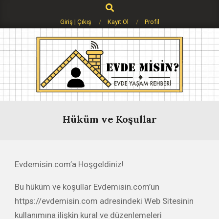
Search
Skip
to
Giriş | Çıkış
Kayıt Ol
Profil
content
Evdemisin.com
Primary
Hüküm ve Koşullar
Navigation
Menu
Evdemisin.com’a Hoşgeldiniz!
Bu hüküm ve koşullar Evdemisin.com’un
https://evdemisin.com adresindeki Web Sitesinin
kullanımına ilişkin kural ve düzenlemeleri