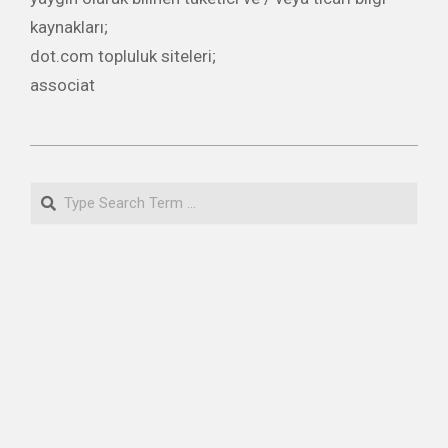
kaynakları;
dot.com topluluk siteleri;
associat
2020-
06-
Search
18