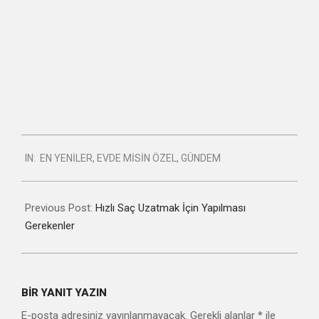
2021-
IN:
EN YENILER
,
EVDE MİSİN ÖZEL
,
GÜNDEM
03-
15
Previous Post:
Hızlı Saç Uzatmak İçin Yapılması
Gerekenler
BIR YANIT YAZIN
E-posta adresiniz yayınlanmayacak.
Gerekli alanlar
*
ile