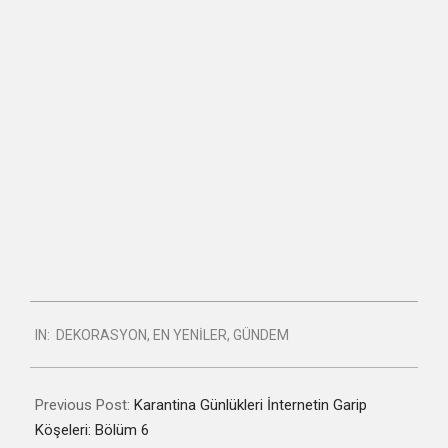
2020-
IN:
DEKORASYON
,
EN YENILER
,
GÜNDEM
11-
07
Previous Post:
Karantina Günlükleri İnternetin Garip
Köşeleri: Bölüm 6