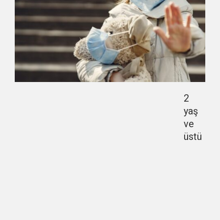
2
yaş
ve
üstü