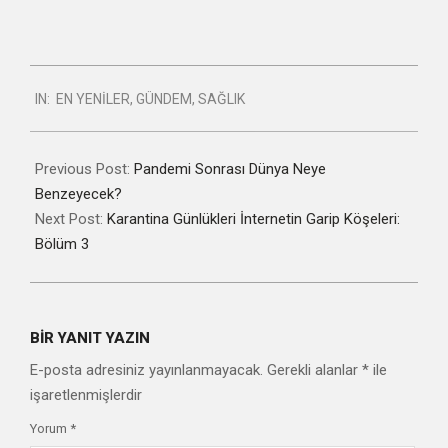
2020-
IN:
EN YENILER
,
GÜNDEM
,
SAĞLIK
07-
03
Previous Post:
Pandemi Sonrası Dünya Neye
Benzeyecek?
Next Post:
Karantina Günlükleri İnternetin Garip Köşeleri:
Bölüm 3
BIR YANIT YAZIN
E-posta adresiniz yayınlanmayacak.
Gerekli alanlar
*
ile
işaretlenmişlerdir
Yorum
*