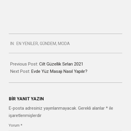
2021-
IN:
EN YENILER
,
GÜNDEM
,
MODA
02-
07
Previous Post:
Cilt Güzellik Sırları 2021
Next Post:
Evde Yüz Masajı Nasıl Yapılır?
BIR YANIT YAZIN
E-posta adresiniz yayınlanmayacak.
Gerekli alanlar
*
ile
işaretlenmişlerdir
Yorum
*