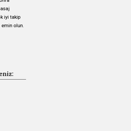
Sonra
masaj
 iyi takip
n emin olun.
eniz: