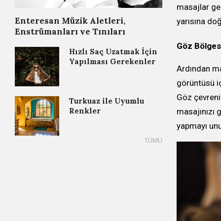
masajlar ger
Enteresan Müzik Aletleri,
yarısına doğ
Enstrümanları ve Tınıları
Göz Bölges
Hızlı Saç Uzatmak İçin
Yapılması Gerekenler
Ardından mas
görüntüsü iç
Göz çevreniz
Turkuaz ile Uyumlu
Renkler
masajınızı g
yapmayı unu