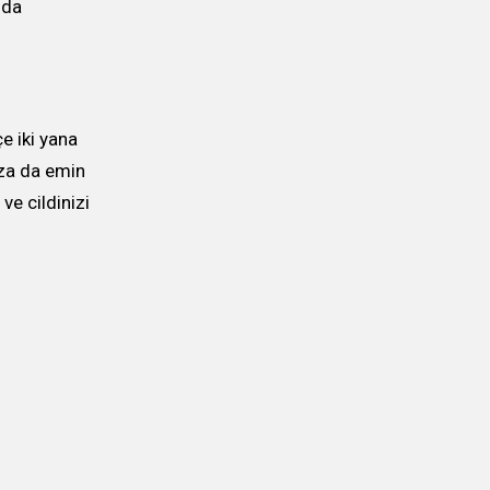
 da
çe iki yana
ıza da emin
ve cildinizi