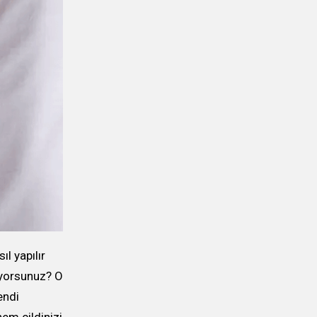
l yapılır
ıyorsunuz? O
endi
em cildinizi