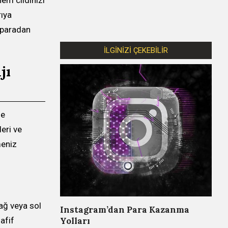
rıya
 paradan
İLGİNİZİ ÇEKEBİLİR
jı
le
eri ve
meniz
ağ veya sol
Instagram’dan Para Kazanma
Yolları
afif