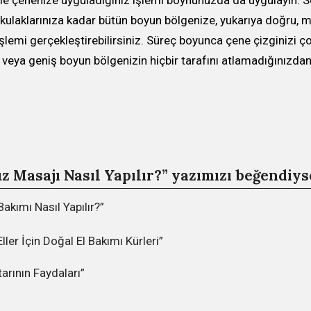
zle çenenize uyguladığınız işlemi boynunuzda da uygulayın. 
kulaklarınıza kadar bütün boyun bölgenize, yukarıya doğru, 
şlemi gerçekleştirebilirsiniz. Süreç boyunca çene çizginizi çok
 veya geniş boyun bölgenizin hiçbir tarafını atlamadığınızda
z Masajı Nasıl Yapılır?” yazımızı beğendiys
akımı Nasıl Yapılır?”
ller İçin Doğal El Bakımı Kürleri”
arının Faydaları”