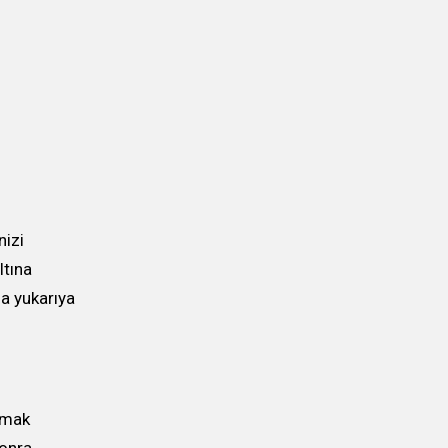
nizi
ltına
sa yukarıya
rmak