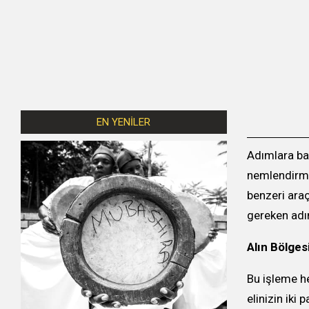
EN YENİLER
Adımlara baş
nemlendirmen
benzeri araç
gereken adım
Alın Bölges
Bu işleme h
elinizin iki