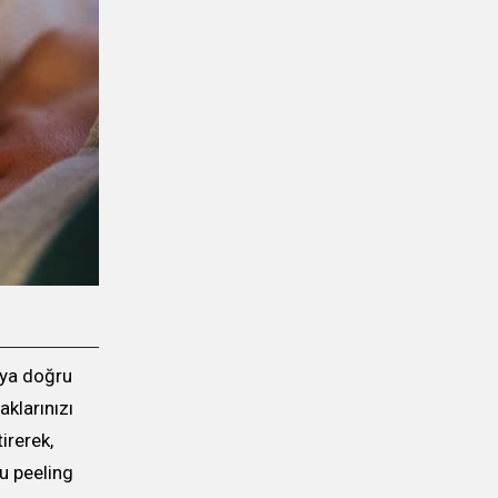
ıya doğru
klarınızı
irerek,
Bu peeling