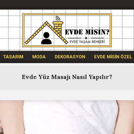
Evdemisin.com
TASARIM
MODA
DEKORASYON
EVDE MİSİN ÖZEL
Evde Yüz Masajı Nasıl Yapılır?