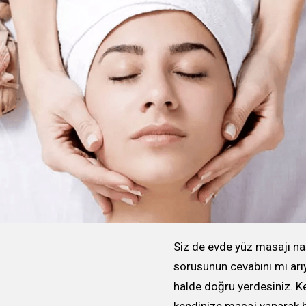
Siz de evde yüz masajı nası
sorusunun cevabını mı ar
halde doğru yerdesiniz. K
kendinize masaj yaparak h