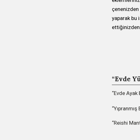
eklemlerini
çenenizden 
yaparak bu i
ettiğinizden
“Evde Yü
“Evde Ayak B
“Yıpranmış E
“Reishi Mant