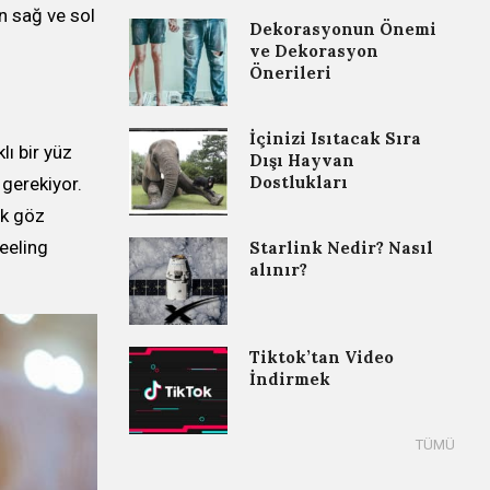
n sağ ve sol
Dekorasyonun Önemi
ve Dekorasyon
Önerileri
İçinizi Isıtacak Sıra
ı bir yüz
Dışı Hayvan
Dostlukları
 gerekiyor.
ek göz
eeling
Starlink Nedir? Nasıl
alınır?
Tiktok’tan Video
İndirmek