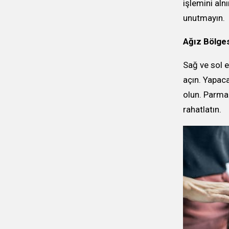
işlemini aln
unutmayın.
Ağız Bölges
Sağ ve sol e
açın. Yapaca
olun. Parmak
rahatlatın.