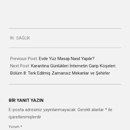
2021-
IN:
SAĞLIK
02-
08
Previous Post:
Evde Yüz Masajı Nasıl Yapılır?
Next Post:
Karantina Günlükleri İnternetin Garip Köşeleri:
Bölüm 8: Terk Edilmiş Zamansız Mekanlar ve Şehirler
BIR YANIT YAZIN
E-posta adresiniz yayınlanmayacak.
Gerekli alanlar
*
ile
işaretlenmişlerdir
Yorum
*