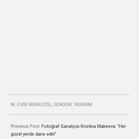
2020-
IN:
EVDE MİSİN ÖZEL
,
GÜNDEM
,
TASARIM
12-
26
Previous Post:
Fotoğraf Sanatçısı Kristina Makeeva: “Her
güzel yerde dans edin”