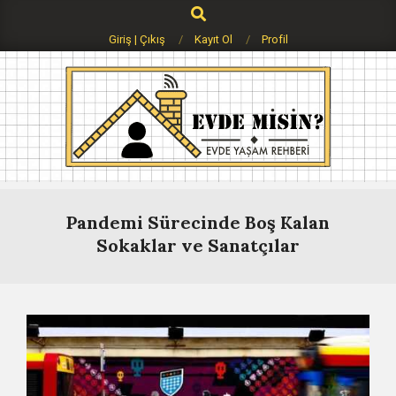
Search
Skip
to
Giriş | Çıkış
Kayıt Ol
Profil
content
Evdemisin.com
Primary
Navigation
Pandemi Sürecinde Boş Kalan
Menu
Sokaklar ve Sanatçılar