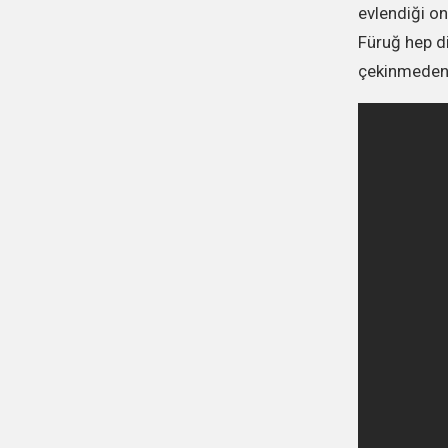
evlendiği o
Füruğ hep di
çekinmeden a