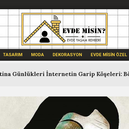
Evdemisin.com
TASARIM
MODA
DEKORASYON
EVDE MİSİN ÖZEL
tina Günlükleri İnternetin Garip Köşeleri: B