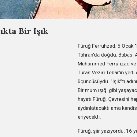
ıkta Bir Işık
Füruğ Ferruhzad, 5 Ocak 
Tahran’da doğdu. Babası 
Muhammed Ferruhzad ve 
Turan Veziri Tebar’ın yed
üçüncüsüydü. “Işık”tı adın
Bir mum ışığı gibi yaşayac
hayatı Füruğ. Çevresini he
aydınlatacaktı ama kendisi
eriyecekti.
Füruğ, şiir yazıyordu; 16 y