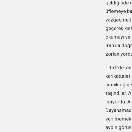
geldiğinde e
üflemeye baş
vazgeçmedi 
geçerek kıs
okumayı ve 
İran’da doğm
zorlanıyordu
1951’de, on 
karikatürist
biricik oğlu
taşındılar. 
istiyordu. A
Dayanamadı 
verilmemekte
aydın görün