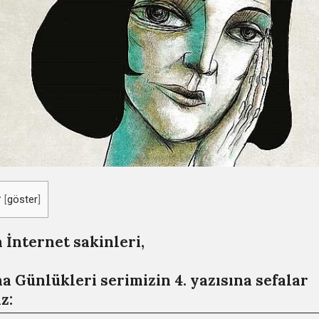
r
[
göster
]
İnternet sakinleri,
a Günlükleri serimizin 4. yazısına sefalar
z: