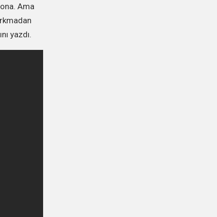
 ona. Ama
korkmadan
nı yazdı.