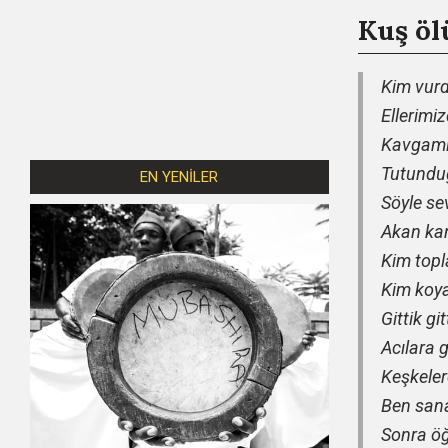
Kuş öl
Kim vurd
Ellerimi
Kavgamız
Tutunduğ
EN YENİLER
Söyle se
Akan kan
Kim topl
Kim koya
Gittik git
Acılara g
Keşkelere
Ben sana
Sonra öğ