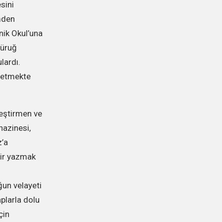
sini
imden
ik Okul’una
Füruğ
lardı.
l etmekte
leştirmen ve
hazinesi,
z’a
iir yazmak
.
un velayeti
plarla dolu
çin