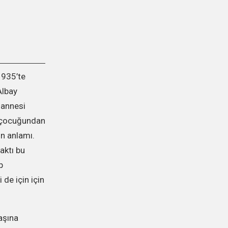
1935’te
Albay
annesi
i çocuğundan
ın anlamı.
aktı bu
p
 de için için
aşına