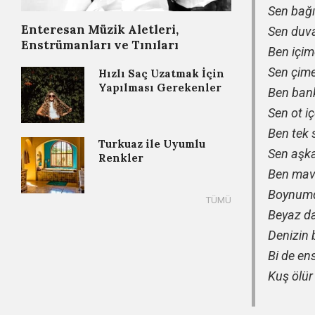
Sen bağı
Enteresan Müzik Aletleri,
Sen duvar
Enstrümanları ve Tınıları
Ben içim
Sen çime
Hızlı Saç Uzatmak İçin
Yapılması Gerekenler
Ben ban
Sen ot i
Ben tek 
Turkuaz ile Uyumlu
Sen aşk
Renkler
Ben mavi
Boynumd
Beyaz da
Denizin 
Bi de en
Kuş ölür