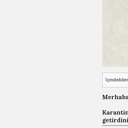
İçindekile
Merhaba 
Karantin
getirdini