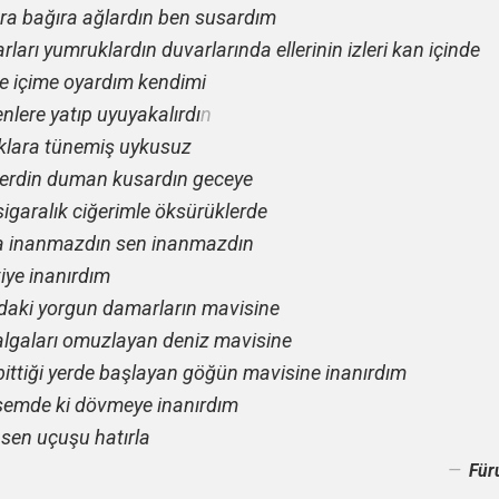
ra bağıra ağlardın ben susardım
ları yumruklardın duvarlarında ellerinin izleri kan içinde
e içime oyardım kendimi
nlere yatıp uyuyakalırdı
n
klara tünemiş uykusuz
çerdin duman kusardın geceye
sigaralık ciğerimle öksürüklerde
a inanmazdın sen inanmazdın
ye inanırdım
aki yorgun damarların mavisine
lgaları omuzlayan deniz mavisine
bittiği yerde başlayan göğün mavisine inanırdım
semde ki dövmeye inanırdım
 sen uçuşu hatırla
Für