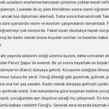
ski ustaların eserlerine benzeyen şiirlerine çoktan kendi nefe
lamıştı. Lisedeki ilk üç yılını bitirdikten sonra resmî öğren
ancak lise diploması alamadı. Daha sonra Kamalolmalk Tekn
a süre içerisinde resim ve kostüm çalışmalarını tamamladı. 
öğrenmeyi çok seviyordu. Fakat insan okudukça hayatı sorgu
uş bir kadın olarak önüne koyulan sınırları ve baskıları kabu
.
altı yaşında ailesinin isteği üzerine kuzeni, daha sonradan e
 olan Perviz Şapur ile evlendi. Bir yıl sonra hayattaki en büyük 
 Kamiyar’ını (Kami) dünyaya getirdi. Kocasının isteğiyle Ahwa
Ahwaz tutucu bir yerdi. Füruğ dilediği gibi giyinmek, gülmek, ş
ma ona her şey yasaktı. Kadın olarak dünyaya gelmişti çünkü
ayrılmak istedi. İran kanunlarına göre boşanan kadına çocuğ
ydi; çocuğundan ayrı düşünce yüreği hiç iyileşmedi. Evi kita
ümlü babası reddetti Füruğ’u. Severek ama birazda kaçmak i