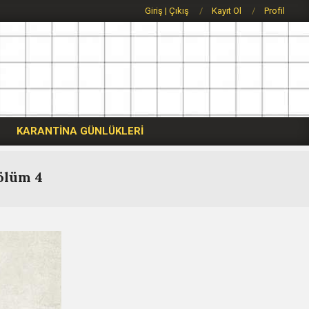
Giriş | Çıkış
Kayıt Ol
Profil
KARANTİNA GÜNLÜKLERİ
ölüm 4