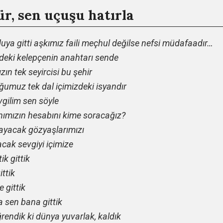
ür, sen uçuşu hatırla
uya gitti aşkımız faili meçhul değilse nefsi müdafaadır…
zdeki kelepçenin anahtarı sende
ın tek seyircisi bu şehir
umuz tek dal içimizdeki isyandır
vgilim sen söyle
ımızın hesabını kime soracağız?
ayacak gözyaşlarımızı
cak sevgiyi içimize
tik gittik
ittik
 gittik
 sen bana gittik
rendik ki dünya yuvarlak, kaldık